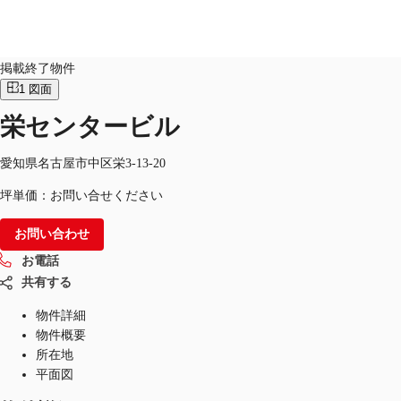
オフィス
物件ID：
JPN-P-000FO3
掲載終了物件
1
図面
JP
栄センタービル
オフィス・事務所
お電話
お問合せ
倉庫・物流センター
愛知県名古屋市中区栄3-13-20
坪単価：お問い合せください
地図検索
お問い合わせ
記事
お電話
仲介会社様はこちらへ
共有する
お気に入り
物件詳細
物件概要
所在地
平面図