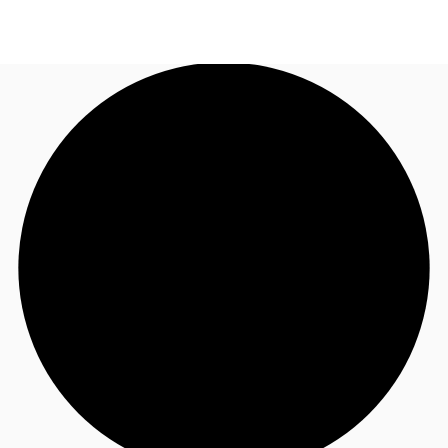
JP
オフィス・事務所
お電話
お問合せ
倉庫・物流センター
地図検索
記事
仲介会社様はこちらへ
お気に入り