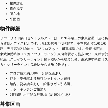
物件詳細
物件概要
所在地
平面図
物件詳細
リバーサイド隅田セントラルタワーは、1994年竣工の東京都墨田区にあ
る賃貸オフィスビルです。地上33階/地下2階建て、基準階面積は615.68
坪、天井高は2,670mm、OAフロアあり、耐震構造です。最寄り駅は、
東武伊勢崎線〔スカイツリーライン〕東向島駅から徒歩10分、東武伊勢
崎線〔スカイツリーライン〕鐘ヶ淵駅から徒歩15分、東武伊勢崎線〔ス
カイツリーライン〕曳舟駅から徒歩17分です。
フロア最大約700坪、分割区画あり
押上・曳舟駅より無料シャトルバス運行
館内、貸会議室あり、給排水ガス引込可、
ラボ・キッチンご相談可
24時間利用可能な駐車場（約100台）あり
募集区画