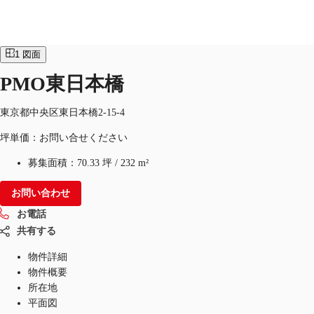
オフィス
物件ID：
JPN-P-000EM1
1
図面
JP
PMO東日本橋
オフィス・事務所
お電話
お問合せ
東京都中央区東日本橋2-15-4
倉庫・物流センター
坪単価：お問い合せください
地図検索
募集面積：
70.33 坪
/
232 m²
記事
お問い合わせ
仲介会社様はこちらへ
お電話
共有する
お気に入り
物件詳細
物件概要
所在地
平面図