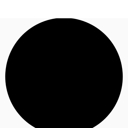
JP
オフィス・事務所
お電話
お問合せ
倉庫・物流センター
地図検索
記事
仲介会社様はこちらへ
お気に入り