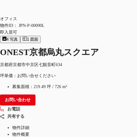
オフィス
物件ID：
JPN-P-00090L
即入居可
4
写真
1
図面
ONEST京都烏丸スクエア
京都府京都市中京区七観音町634
坪単価：お問い合せください
募集面積：
219.49 坪
/
726 m²
お問い合わせ
お電話
共有する
物件詳細
物件概要