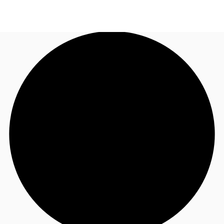
JP
オフィス・事務所
お電話
お問合せ
倉庫・物流センター
地図検索
記事
仲介会社様はこちらへ
お気に入り