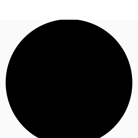
JP
オフィス・事務所
お電話
お問合せ
倉庫・物流センター
地図検索
記事
仲介会社様はこちらへ
お気に入り