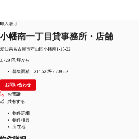
オフィス
物件ID：
JPN-P-00BIK5
即入居可
JP
小幡南一丁目貸事務所・店舗
オフィス・事務所
お電話
お問合せ
愛知県名古屋市守山区小幡南1-15-22
倉庫・物流センター
3,729 円/坪から
地図検索
募集面積：
214.52 坪
/
709 m²
記事
お問い合わせ
お電話
仲介会社様はこちらへ
共有する
お気に入り
物件詳細
物件概要
所在地
物件詳細