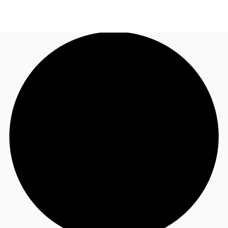
JP
オフィス・事務所
お電話
お問合せ
倉庫・物流センター
地図検索
記事
仲介会社様はこちらへ
お気に入り