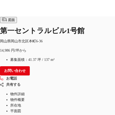
オフィス
物件ID：
JPN-P-001LO3
1
図面
JP
第一セントラルビル1号館
オフィス・事務所
お電話
お問合せ
岡山県岡山市北区本町6-36
倉庫・物流センター
14,986 円/坪から
地図検索
募集面積：
41.37 坪
/
137 m²
記事
お問い合わせ
仲介会社様はこちらへ
お電話
共有する
お気に入り
物件詳細
物件概要
所在地
平面図