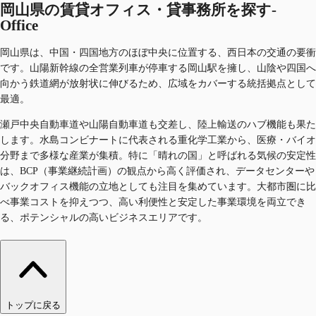
岡山県の賃貸オフィス・貸事務所を探す-
Office
岡山県は、中国・四国地方のほぼ中央に位置する、西日本の交通の要衝
です。山陽新幹線の全営業列車が停車する岡山駅を擁し、山陰や四国へ
向かう鉄道網が放射状に伸びるため、広域をカバーする統括拠点として
最適。
瀬戸中央自動車道や山陽自動車道も交差し、陸上輸送のハブ機能も果た
します。水島コンビナートに代表される重化学工業から、医療・バイオ
分野まで多様な産業が集積。特に「晴れの国」と呼ばれる気候の安定性
は、BCP（事業継続計画）の観点から高く評価され、データセンターや
バックオフィス機能の立地としても注目を集めています。大都市圏に比
べ事業コストを抑えつつ、高い利便性と安定した事業環境を両立でき
る、ポテンシャルの高いビジネスエリアです。
トップに戻る