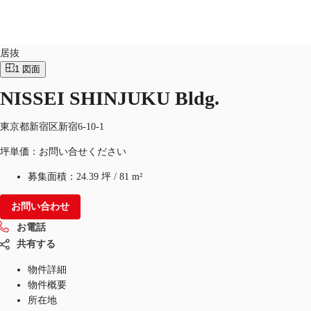
オフィス
物件ID：
JPN-P-001ILK
居抜
1
図面
JP
NISSEI SHINJUKU Bldg.
オフィス・事務所
お電話
お問合せ
倉庫・物流センター
東京都新宿区新宿6-10-1
坪単価：お問い合せください
地図検索
募集面積：
24.39 坪
/
81 m²
記事
お問い合わせ
仲介会社様はこちらへ
お電話
お気に入り
共有する
物件詳細
物件概要
所在地