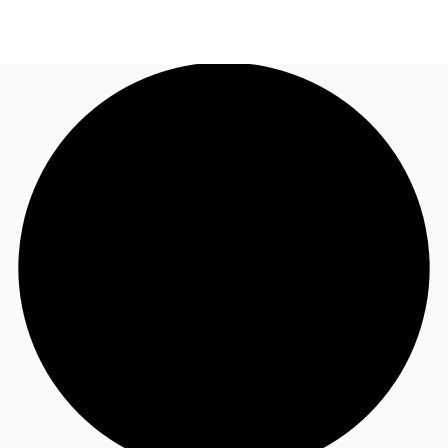
JP
オフィス・事務所
お電話
お問合せ
倉庫・物流センター
地図検索
記事
仲介会社様はこちらへ
お気に入り