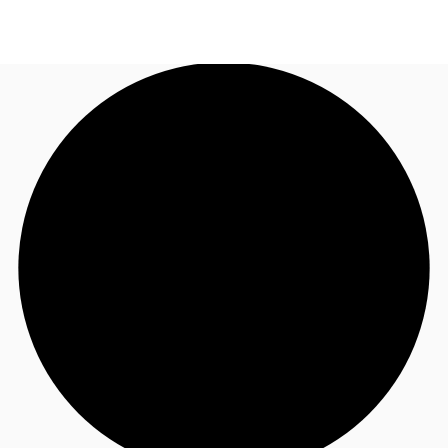
JP
オフィス・事務所
お電話
お問合せ
倉庫・物流センター
地図検索
記事
仲介会社様はこちらへ
お気に入り