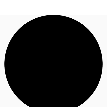
JP
オフィス・事務所
お電話
お問合せ
倉庫・物流センター
地図検索
記事
仲介会社様はこちらへ
お気に入り