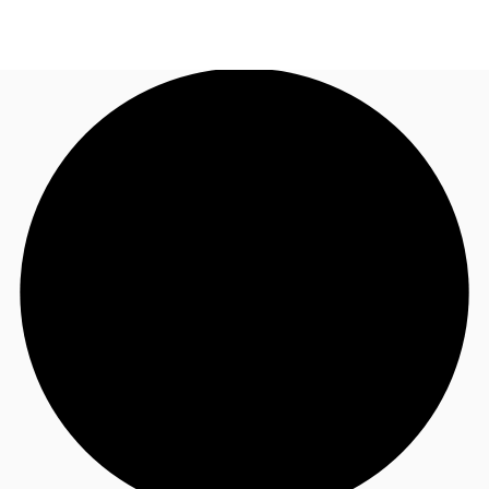
JP
オフィス・事務所
お電話
お問合せ
倉庫・物流センター
地図検索
記事
仲介会社様はこちらへ
お気に入り