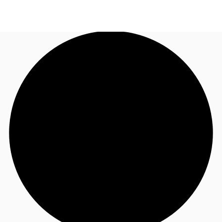
JP
オフィス・事務所
お電話
お問合せ
倉庫・物流センター
地図検索
記事
仲介会社様はこちらへ
お気に入り