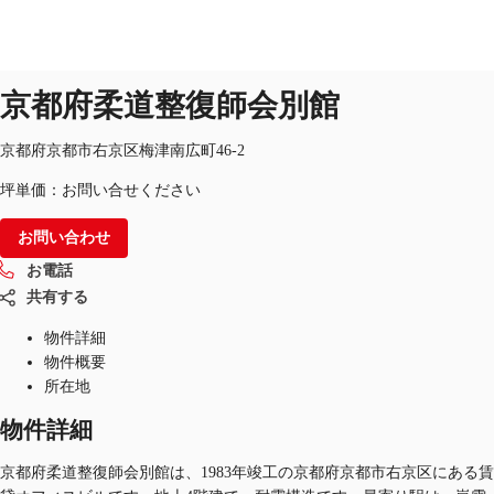
オフィス
物件ID：
JPN-P-004D7U
掲載終了物件
京都府柔道整復師会別館
JP
オフィス・事務所
京都府京都市右京区梅津南広町46-2
お電話
お問合せ
坪単価：お問い合せください
倉庫・物流センター
お問い合わせ
地図検索
お電話
記事
共有する
仲介会社様はこちらへ
物件詳細
物件概要
お気に入り
所在地
物件詳細
京都府柔道整復師会別館は、1983年竣工の京都府京都市右京区にある賃