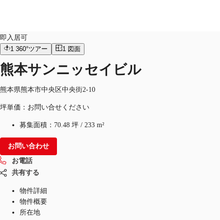
オフィス
物件ID：
JPN-P-001BCB
即入居可
1
360°ツアー
1
図面
JP
熊本サンニッセイビル
オフィス・事務所
お電話
お問合せ
倉庫・物流センター
熊本県熊本市中央区中央街2-10
坪単価：お問い合せください
地図検索
募集面積：
70.48 坪
/
233 m²
記事
お問い合わせ
仲介会社様はこちらへ
お電話
お気に入り
共有する
物件詳細
物件概要
所在地