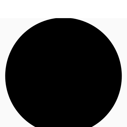
JP
オフィス・事務所
お電話
お問合せ
倉庫・物流センター
地図検索
記事
仲介会社様はこちらへ
お気に入り