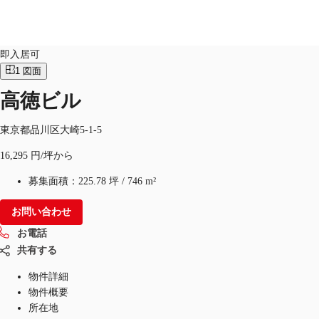
オフィス
物件ID：
JPN-P-0014IU
即入居可
1
図面
JP
高徳ビル
オフィス・事務所
お電話
お問合せ
倉庫・物流センター
東京都品川区大崎5-1-5
16,295 円/坪から
地図検索
募集面積：
225.78 坪
/
746 m²
記事
お問い合わせ
仲介会社様はこちらへ
お電話
お気に入り
共有する
物件詳細
物件概要
所在地