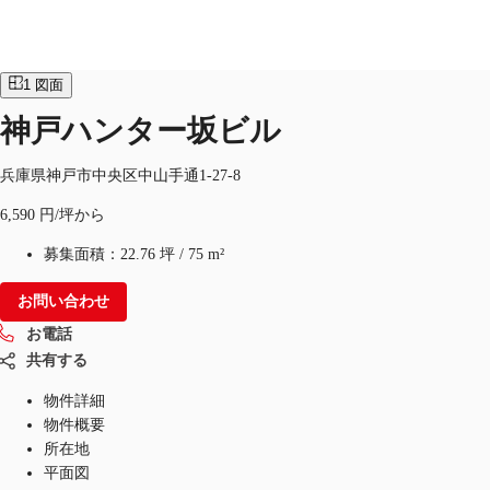
オフィス
物件ID：
JPN-P-001JDI
1
図面
JP
神戸ハンター坂ビル
オフィス・事務所
お電話
お問合せ
兵庫県神戸市中央区中山手通1-27-8
倉庫・物流センター
6,590 円/坪から
地図検索
募集面積：
22.76 坪
/
75 m²
記事
お問い合わせ
仲介会社様はこちらへ
お電話
共有する
お気に入り
物件詳細
物件概要
所在地
平面図