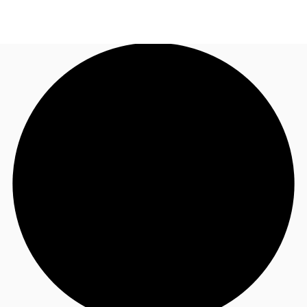
JP
オフィス・事務所
お電話
お問合せ
倉庫・物流センター
地図検索
記事
仲介会社様はこちらへ
お気に入り