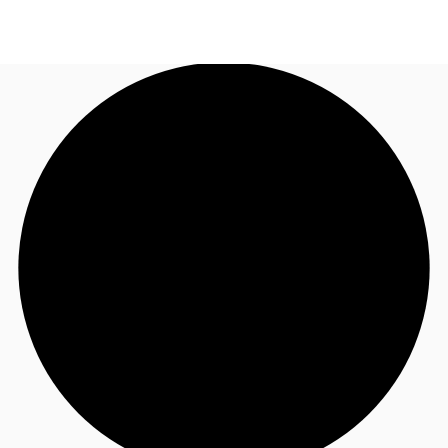
JP
オフィス・事務所
お電話
お問合せ
倉庫・物流センター
地図検索
記事
仲介会社様はこちらへ
お気に入り