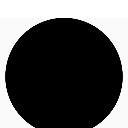
JP
オフィス・事務所
お電話
お問合せ
倉庫・物流センター
地図検索
記事
仲介会社様はこちらへ
お気に入り