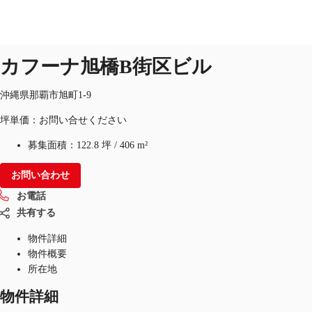
オフィス
物件ID：
JPN-P-002ZMT
カフーナ旭橋B街区ビル
JP
オフィス・事務所
沖縄県那覇市旭町1-9
お電話
お問合せ
坪単価：お問い合せください
倉庫・物流センター
募集面積：
122.8 坪
/
406 m²
地図検索
お問い合わせ
記事
お電話
仲介会社様はこちらへ
共有する
物件詳細
お気に入り
物件概要
所在地
物件詳細