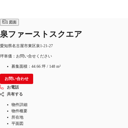
オフィス
物件ID：
JPN-P-001JX3
1
図面
JP
泉ファーストスクエア
オフィス・事務所
お電話
お問合せ
愛知県名古屋市東区泉1-21-27
倉庫・物流センター
坪単価：お問い合せください
地図検索
募集面積：
44.66 坪
/
148 m²
記事
お問い合わせ
仲介会社様はこちらへ
お電話
共有する
お気に入り
物件詳細
物件概要
所在地
平面図