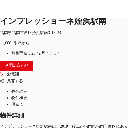
オフィス
物件ID：
JPN-P-002KVB
インプレッショーネ姪浜駅南
JP
福岡県福岡市西区姪浜駅南3-18-23
オフィス・事務所
11,000 円/坪から
お電話
お問合せ
倉庫・物流センター
募集面積：
23.42 坪
/
77 m²
地図検索
お問い合わせ
お電話
記事
共有する
仲介会社様はこちらへ
物件詳細
物件概要
お気に入り
所在地
物件詳細
インプレッショーネ姪浜駅南は、2019年竣工の福岡県福岡市西区にある