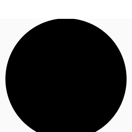
JP
オフィス・事務所
お電話
お問合せ
倉庫・物流センター
地図検索
記事
仲介会社様はこちらへ
お気に入り