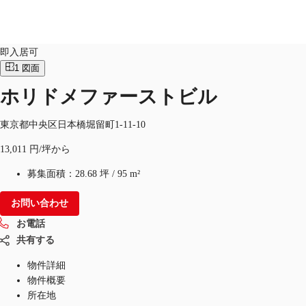
オフィス
物件ID：
JPN-P-0007FZ
即入居可
1
図面
JP
ホリドメファーストビル
オフィス・事務所
お電話
お問合せ
倉庫・物流センター
東京都中央区日本橋堀留町1-11-10
13,011 円/坪から
地図検索
募集面積：
28.68 坪
/
95 m²
記事
お問い合わせ
仲介会社様はこちらへ
お電話
お気に入り
共有する
物件詳細
物件概要
所在地