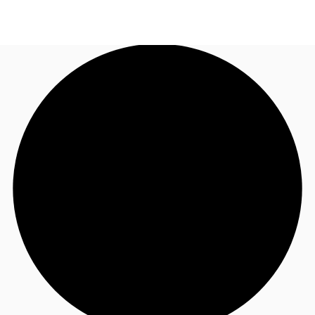
JP
オフィス・事務所
お電話
お問合せ
倉庫・物流センター
地図検索
記事
仲介会社様はこちらへ
お気に入り