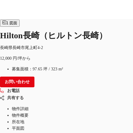
オフィス
物件ID：
JPN-P-003FDQ
1
図面
Hilton長崎（ヒルトン長崎）
オフィス・事務所
倉庫・物流センター
地図検索
長崎県長崎市尾上町4-2
12,000 円/坪から
募集面積：
97.65 坪
/
323 m²
お問い合わせ
お電話
共有する
物件詳細
物件概要
所在地
平面図