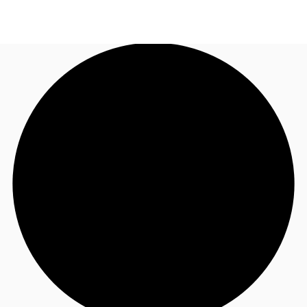
JP
オフィス・事務所
お電話
お問合せ
倉庫・物流センター
地図検索
記事
仲介会社様はこちらへ
お気に入り