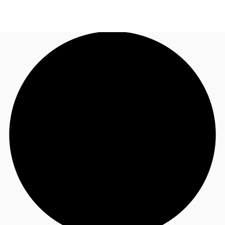
JP
オフィス・事務所
お電話
お問合せ
倉庫・物流センター
地図検索
記事
仲介会社様はこちらへ
お気に入り