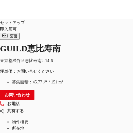
オフィス
物件ID：
JPN-P-00BKTG
セットアップ
即入居可
JP
1
図面
オフィス・事務所
お電話
お問合せ
GUILD恵比寿南
倉庫・物流センター
東京都渋谷区恵比寿南2-14-6
地図検索
坪単価：お問い合せください
記事
募集面積：
45.77 坪
/
151 m²
仲介会社様はこちらへ
お問い合わせ
お気に入り
お電話
共有する
物件概要
所在地