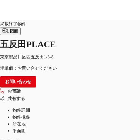
オフィス
物件ID：
JPN-P-000STK
掲載終了物件
1
図面
JP
五反田PLACE
オフィス・事務所
お電話
お問合せ
倉庫・物流センター
東京都品川区西五反田1-3-8
坪単価：お問い合せください
地図検索
お問い合わせ
記事
お電話
仲介会社様はこちらへ
共有する
お気に入り
物件詳細
物件概要
所在地
平面図