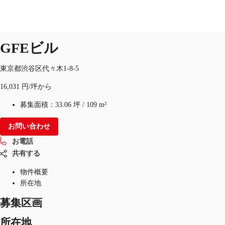
オフィス
物件ID：
JPN-P-00BMHL
即入居可
GFEビル
JP
オフィス・事務所
東京都渋谷区代々木1-8-5
お電話
お問合せ
16,031 円/坪から
倉庫・物流センター
募集面積：
33.06 坪
/
109 m²
地図検索
お問い合わせ
記事
お電話
仲介会社様はこちらへ
共有する
物件概要
お気に入り
所在地
募集区画
所在地