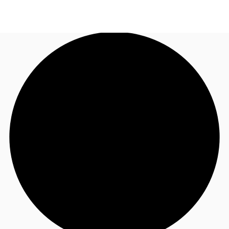
JP
オフィス・事務所
お電話
お問合せ
倉庫・物流センター
地図検索
記事
仲介会社様はこちらへ
お気に入り