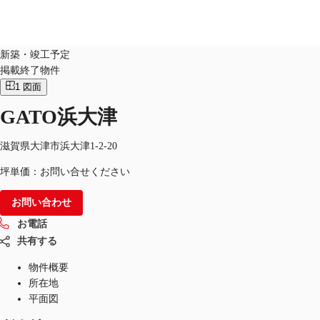
オフィス
物件ID：
JPN-P-00BM2Z
新築・竣工予定
掲載終了物件
JP
1
図面
オフィス・事務所
お電話
お問合せ
GATO浜大津
倉庫・物流センター
滋賀県大津市浜大津1-2-20
地図検索
坪単価：お問い合せください
記事
お問い合わせ
仲介会社様はこちらへ
お電話
共有する
お気に入り
物件概要
所在地
平面図