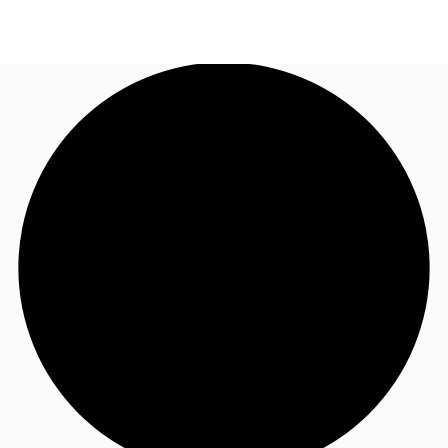
JP
オフィス・事務所
お電話
お問合せ
倉庫・物流センター
地図検索
記事
仲介会社様はこちらへ
お気に入り