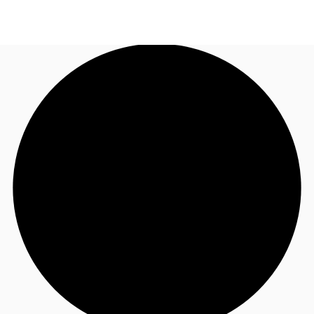
JP
オフィス・事務所
お電話
お問合せ
倉庫・物流センター
地図検索
記事
仲介会社様はこちらへ
お気に入り