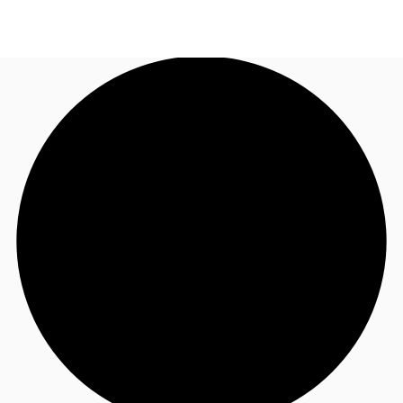
JP
オフィス・事務所
お電話
お問合せ
倉庫・物流センター
地図検索
記事
仲介会社様はこちらへ
お気に入り