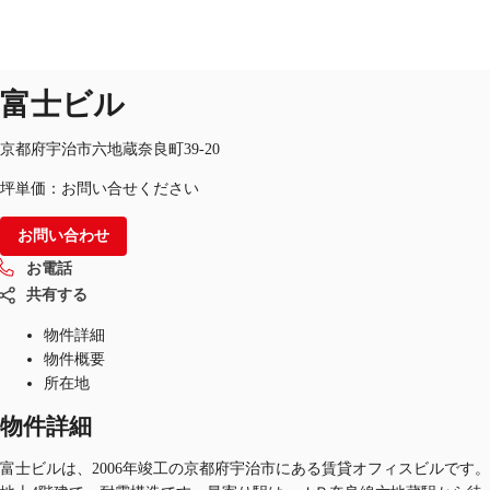
オフィス
物件ID：
JPN-P-005TWS
掲載終了物件
富士ビル
JP
オフィス・事務所
京都府宇治市六地蔵奈良町39-20
お電話
お問合せ
坪単価：お問い合せください
倉庫・物流センター
お問い合わせ
地図検索
お電話
記事
共有する
仲介会社様はこちらへ
物件詳細
物件概要
お気に入り
所在地
物件詳細
富士ビルは、2006年竣工の京都府宇治市にある賃貸オフィスビルです。