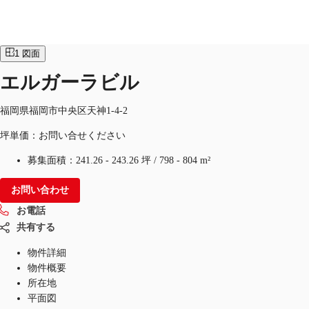
オフィス
物件ID：
JPN-P-001JZU
1
図面
エルガーラビル
オフィス・事務所
倉庫・物流センター
地図検索
福岡県福岡市中央区天神1-4-2
坪単価：お問い合せください
募集面積：
241.26 - 243.26 坪
/
798 - 804 m²
お問い合わせ
お電話
共有する
物件詳細
物件概要
所在地
平面図