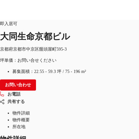
オフィス
物件ID：
JPN-P-00044T
即入居可
JP
大同生命京都ビル
オフィス・事務所
お電話
お問合せ
京都府京都市中京区饅頭屋町595-3
倉庫・物流センター
坪単価：お問い合せください
地図検索
募集面積：
22.55 - 59.3 坪
/
75 - 196 m²
記事
お問い合わせ
お電話
仲介会社様はこちらへ
共有する
お気に入り
物件詳細
物件概要
所在地
物件詳細