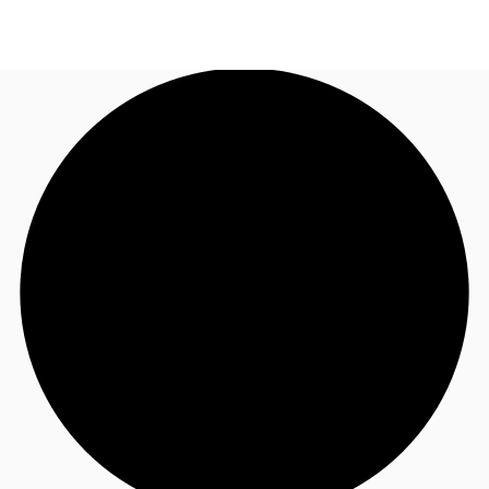
JP
オフィス・事務所
お電話
お問合せ
倉庫・物流センター
地図検索
記事
仲介会社様はこちらへ
お気に入り