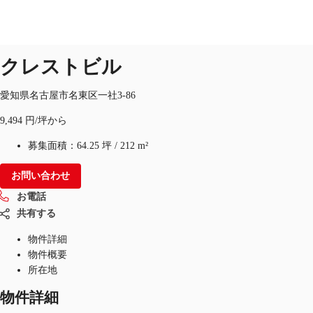
オフィス
物件ID：
JPN-P-0003WU
即入居可
クレストビル
JP
オフィス・事務所
愛知県名古屋市名東区一社3-86
お電話
お問合せ
9,494 円/坪から
倉庫・物流センター
募集面積：
64.25 坪
/
212 m²
地図検索
お問い合わせ
記事
お電話
仲介会社様はこちらへ
共有する
物件詳細
お気に入り
物件概要
所在地
物件詳細