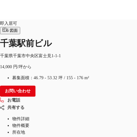
オフィス
物件ID：
JPN-P-000U1D
即入居可
6
図面
千葉駅前ビル
オフィス・事務所
倉庫・物流センター
地図検索
千葉県千葉市中央区富士見1-1-1
14,000 円/坪から
募集面積：
46.79 - 53.32 坪
/
155 - 176 m²
お問い合わせ
お電話
共有する
物件詳細
物件概要
所在地