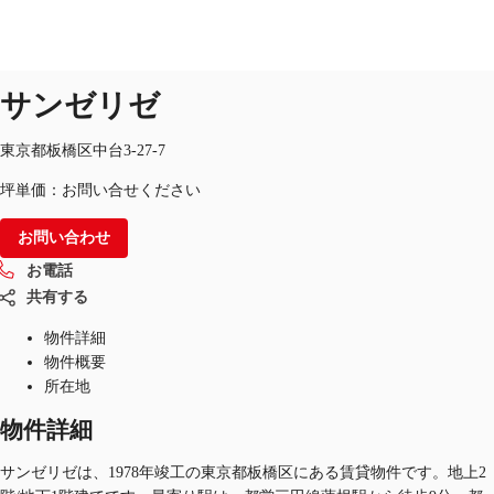
オフィス
物件ID：
JPN-P-00034T
掲載終了物件
サンゼリゼ
JP
オフィス・事務所
東京都板橋区中台3-27-7
お電話
お問合せ
坪単価：お問い合せください
倉庫・物流センター
お問い合わせ
地図検索
お電話
記事
共有する
仲介会社様はこちらへ
物件詳細
物件概要
お気に入り
所在地
物件詳細
サンゼリゼは、1978年竣工の東京都板橋区にある賃貸物件です。地上2