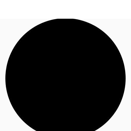
JP
オフィス・事務所
お電話
お問合せ
倉庫・物流センター
地図検索
記事
仲介会社様はこちらへ
お気に入り